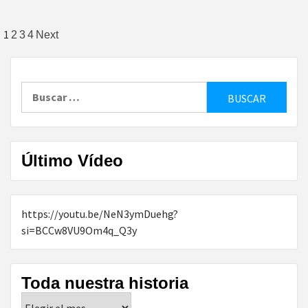
Paginación
1
2
3
4
Next
de
entradas
Buscar:
Último Vídeo
https://youtu.be/NeN3ymDuehg?
si=BCCw8VU9Om4q_Q3y
Toda nuestra historia
Toda