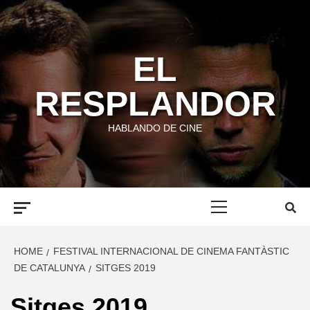
Skip
to
content
EL
RESPLANDOR
HABLANDO DE CINE
Primary
Menu
HOME
FESTIVAL INTERNACIONAL DE CINEMA FANTÀSTIC
DE CATALUNYA
SITGES 2019
Sitges 2019