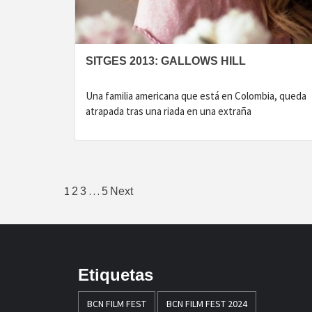
SITGES 2013: GALLOWS HILL
Una familia americana que está en Colombia, queda
atrapada tras una riada en una extraña
Paginación
1
…
2
3
5
Next
de
entradas
Etiquetas
BCN FILM FEST
BCN FILM FEST 2024