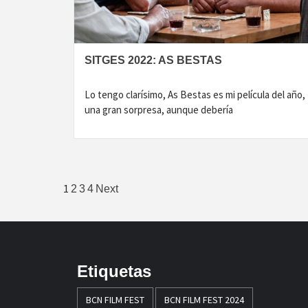
SITGES 2022: AS BESTAS
Lo tengo clarísimo, As Bestas es mi película del año,
una gran sorpresa, aunque debería
Paginación
1
2
3
4
Next
de
entradas
Etiquetas
BCN FILM FEST
BCN FILM FEST 2024