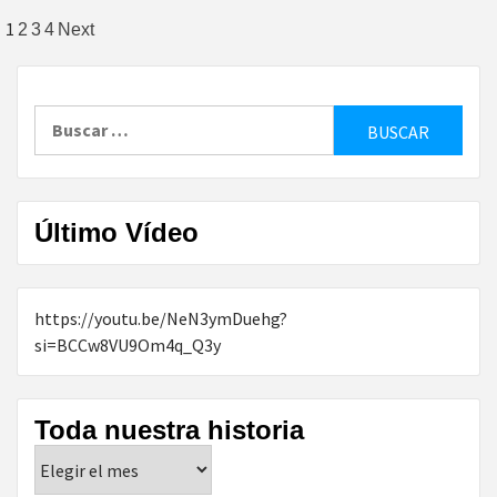
Paginación
1
2
3
4
Next
de
entradas
Buscar:
Último Vídeo
https://youtu.be/NeN3ymDuehg?
si=BCCw8VU9Om4q_Q3y
Toda nuestra historia
Toda
nuestra