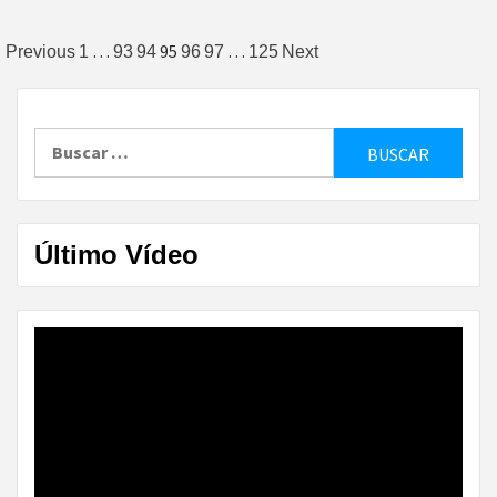
Paginación
…
95
…
Previous
1
93
94
96
97
125
Next
de
entradas
Buscar:
Último Vídeo