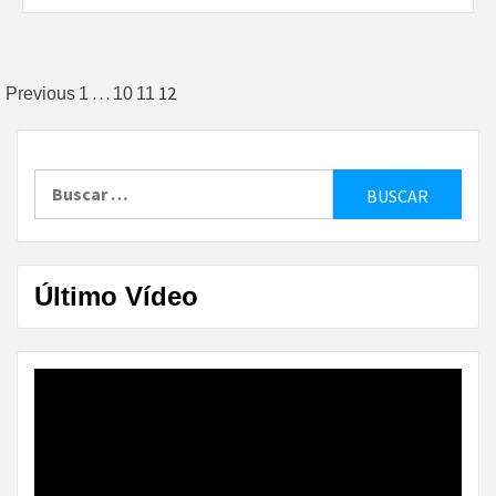
Paginación
…
12
Previous
1
10
11
de
entradas
Buscar:
Último Vídeo