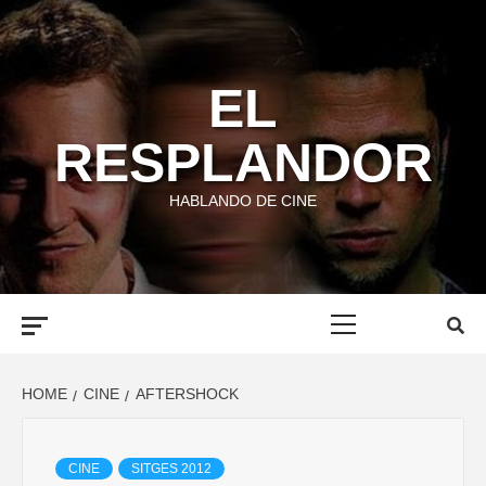
Skip
to
content
EL
RESPLANDOR
HABLANDO DE CINE
Primary
Menu
HOME
CINE
AFTERSHOCK
CINE
SITGES 2012