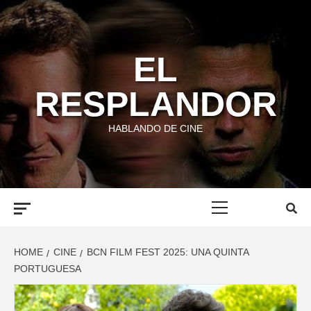
Skip
to
content
EL
RESPLANDOR
HABLANDO DE CINE
Primary
Menu
HOME
CINE
BCN FILM FEST 2025: UNA QUINTA
PORTUGUESA