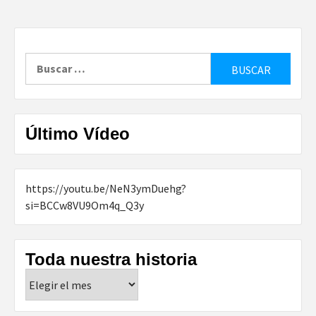
Buscar:
Último Vídeo
https://youtu.be/NeN3ymDuehg?
si=BCCw8VU9Om4q_Q3y
Toda nuestra historia
Toda
nuestra
historia