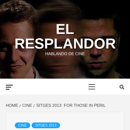
Skip
to
content
EL
RESPLANDOR
HABLANDO DE CINE
Primary
Menu
HOME
CINE
SITGES 2013: FOR THOSE IN PERIL
CINE
SITGES 2013