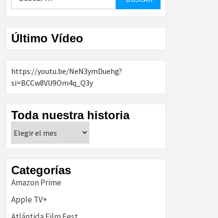
Último Vídeo
https://youtu.be/NeN3ymDuehg?
si=BCCw8VU9Om4q_Q3y
Toda nuestra historia
Toda
nuestra
historia
Categorías
Amazon Prime
Apple TV+
Atlántida Film Fest