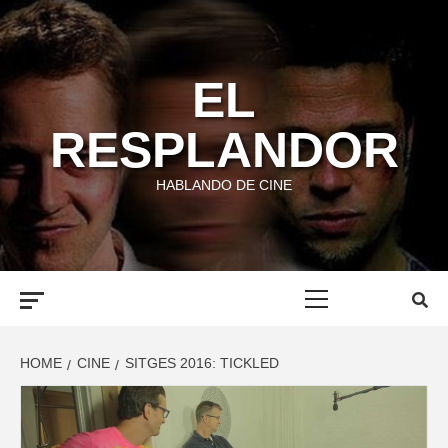
Skip
to
content
EL
RESPLANDOR
HABLANDO DE CINE
Primary
Menu
HOME
CINE
SITGES 2016: TICKLED