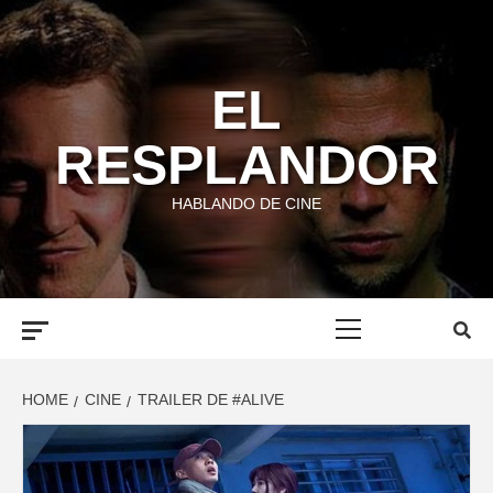
Skip
to
content
EL
RESPLANDOR
HABLANDO DE CINE
Primary
Menu
HOME
CINE
TRAILER DE #ALIVE