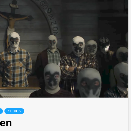
SERIES
men