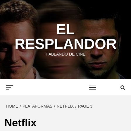
Skip
to
content
EL
RESPLANDOR
HABLANDO DE CINE
Primary
Menu
HOME
PLATAFORMAS
NETFLIX
PAGE 3
Netflix