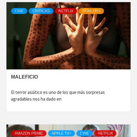
CINE
CRÍTICAS
NETFLIX
TRAILERS
MALEFICIO
El terror asiático es uno de los que más sorpresas
agradables nos ha dado en
AMAZON PRIME
APPLE TV+
CINE
NETFLIX