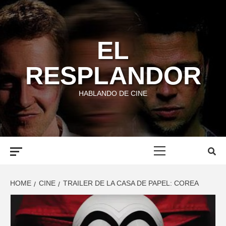
Skip
to
content
EL
RESPLANDOR
HABLANDO DE CINE
Primary
Menu
HOME
CINE
TRAILER DE LA CASA DE PAPEL: COREA