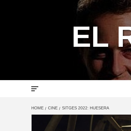
Skip
to
content
EL 
HOME
CINE
SITGES 2022: HUESERA