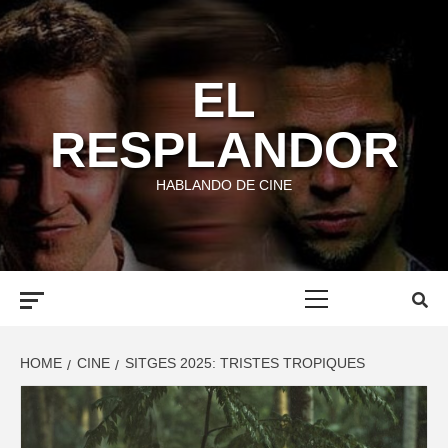
Skip
to
content
EL
RESPLANDOR
HABLANDO DE CINE
Primary
Menu
HOME
CINE
SITGES 2025: TRISTES TROPIQUES