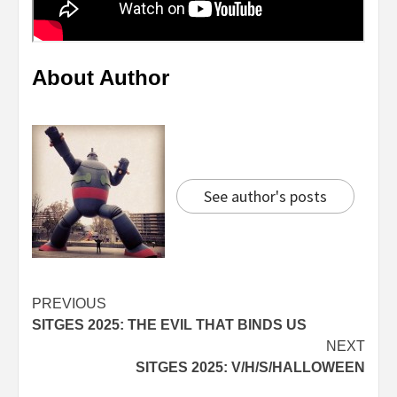
About Author
See author's posts
Continue
PREVIOUS
SITGES 2025: THE EVIL THAT BINDS US
Reading
NEXT
SITGES 2025: V/H/S/HALLOWEEN