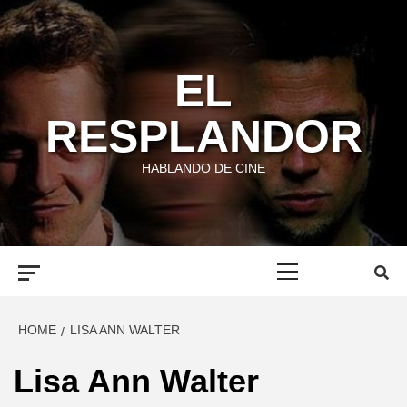
Skip
to
content
EL
RESPLANDOR
HABLANDO DE CINE
Primary
Menu
HOME
LISA ANN WALTER
Lisa Ann Walter